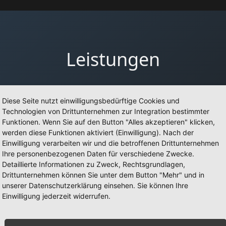
Leistungen
Diese Seite nutzt einwilligungsbedürftige Cookies und
Consulting
Markteinführun
Technologien von Drittunternehmen zur Integration bestimmter
Funktionen. Wenn Sie auf den Button "Alles akzeptieren" klicken,
tegische Beratung für
Begleitung von
werden diese Funktionen aktiviert (Einwilligung). Nach der
enaufbau, Prozesse &
internationalen Herst
Einwilligung verarbeiten wir und die betroffenen Drittunternehmen
Ihre personenbezogenen Daten für verschiedene Zwecke.
rktpositionierung.
beim Eintritt in ne
Detaillierte Informationen zu Zweck, Rechtsgrundlagen,
Märkte.
Drittunternehmen können Sie unter dem Button "Mehr" und in
unserer Datenschutzerklärung einsehen. Sie können Ihre
Einwilligung jederzeit widerrufen.