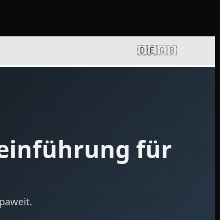
🇩🇪
🇬🇧
teinführung für
paweit.