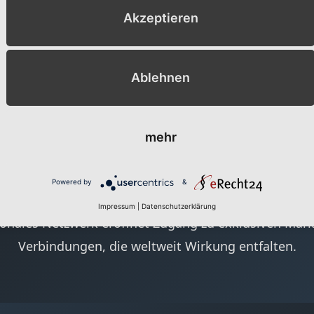
Akzeptieren
Globale Verbindungen
Ablehnen
mehr
Powered by
&
Impressum
|
Datenschutzerklärung
ionales Netzwerk eröffnet Zugang zu exklusiven Märk
Verbindungen, die weltweit Wirkung entfalten.